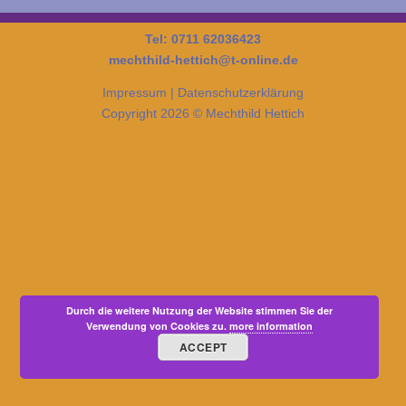
Tel: 0711 62036423
mechthild-hettich@t-online.de
Impressum
|
Datenschutzerklärung
Copyright 2026 © Mechthild Hettich
Durch die weitere Nutzung der Website stimmen Sie der
Verwendung von Cookies zu.
more information
ACCEPT