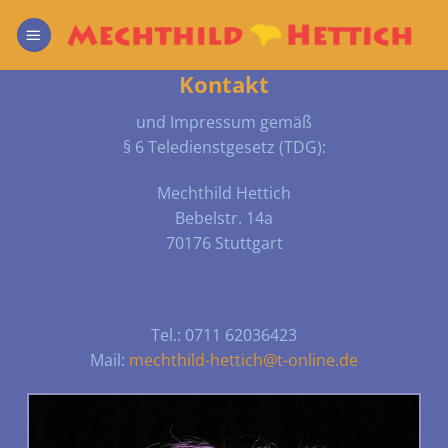
Zum
Inhalt
springen
Kontakt
und Impressum gemäß
§ 6 Teledienstgesetz (TDG):
Mechthild Hettich
Bebelstr. 14a
70176 Stuttgart
Tel.: 0711 62036423
Mail:
mechthild-hettich@t-online.de